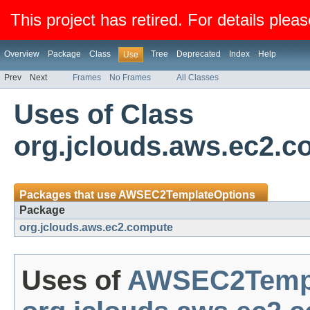
This project has retired. For details pleas
Overview
Package
Class
Tree
Deprecated
Index
Help
Use
Prev
Next
Frames
No Frames
All Classes
Uses of Class
org.jclouds.aws.ec2
Packages that use
AWSEC2TemplateOptions
Package
org.jclouds.aws.ec2.compute
Uses of
AWSEC2Templ