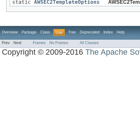
static
AWSEC2TemplateOptions
AWSEC2Templ
Overview
Package
Class
Tree
Deprecated
Index
Help
Use
Prev
Next
Frames
No Frames
All Classes
Copyright © 2009-2016
The Apache Sof